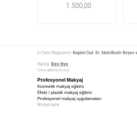
00
1.500,00
p>Satis Magazamiz:
Bağdat Cad. Dr. AbdulKadir Noyan
Harita:
Ben Nye
Follow @BenNyeTurkiye
Profesyonel Makyaj
Kozmetik makyaj eğitimi
Efekt / plastik makyaj eğitimi
Profesyonel makyaj uygulamaları
Workshoplar