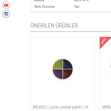
Marka
BEN NYE
Stok Durumu
Var
ÖNERİLEN ÜRÜNLER
Tİ
BRUISES ( çürük ,morluk paleti ) 14gm / 5 oz
MORL