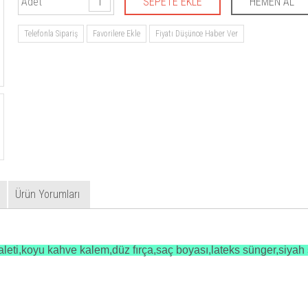
Adet
Telefonla Sipariş
Favorilere Ekle
Fiyatı Düşünce Haber Ver
Ürün Yorumları
leti,koyu kahve kalem,düz fırça,saç boyası,lateks sünger,siyah