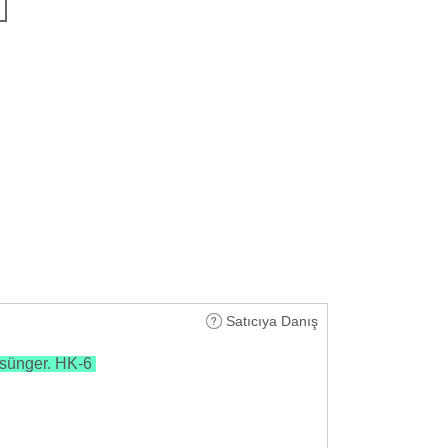
Satıcıya Danış
 sünger. HK-6