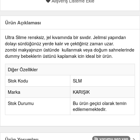
Alışveriş Listeme Ekle
Ürün Açıklaması
Ultra Slime rensksiz, jel kıvamında bir sıvıdır. Jelimsi yapından
dolayı sürdüğünüz yerde kalır ve çektiğiniz zaman uzar.
zombi makyajınızın üstünde kullanmak veya doğum sahnelerinde
dummy bebeklerin üstünü kaplamak icin ideal bir ürün.
Diğer Özellikler
Stok Kodu
SLM
Marka
KARIŞIK
Stok Durumu
Bu ürün geçici olarak temin
edilememektedir.
Ürün Yorumları
İlk yorumu sen yap