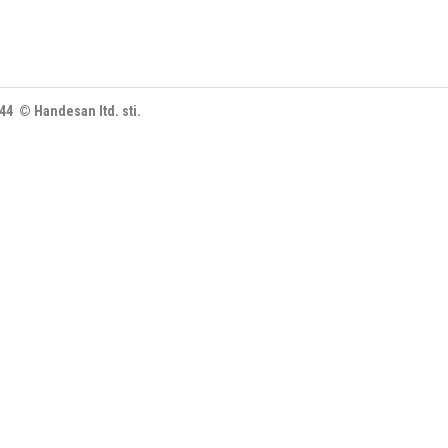
444 © Handesan ltd. sti.