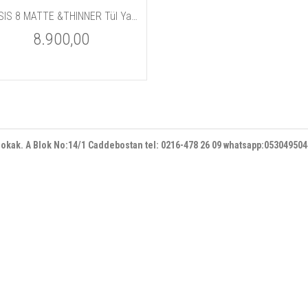
TELESIS 8 MATTE &THINNER Tül Yapıştırıcı Ve İnceltici Kit 59ml
8.900,00
 sokak. A Blok No:14/1 Caddebostan
tel: 0216-478 26 09 whatsapp:05304950