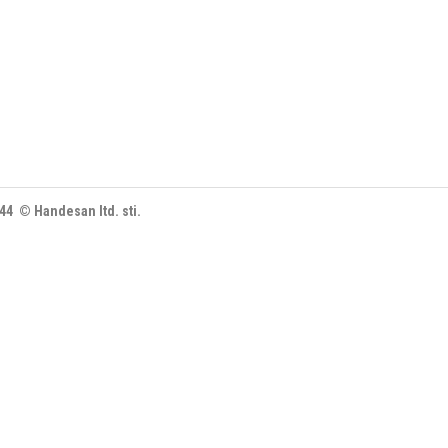
444 © Handesan ltd. sti.