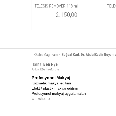
TELESIS REMOVER 118 ml
2.150,00
p>Satis Magazamiz:
Bağdat Cad. Dr. AbdulKadir Noyan
Harita:
Ben Nye
Follow @BenNyeTurkiye
Profesyonel Makyaj
Kozmetik makyaj eğitimi
Efekt / plastik makyaj eğitimi
Profesyonel makyaj uygulamaları
Workshoplar