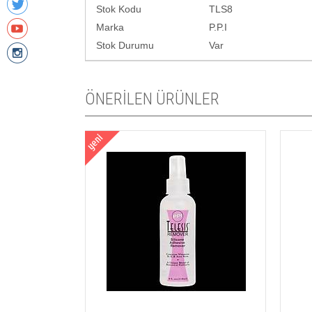
Stok Kodu
TLS8
Marka
P.P.I
Stok Durumu
Var
ÖNERİLEN ÜRÜNLER