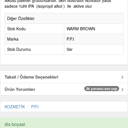
Alkollü paletler grubundandır. Skin Illustrator Activator yada
sadece %99 IPA (isopropil alkol ) ile aktive olur
Diğer Özellikler
Stok Kodu
WARM BROWN
Marka
P.P.I
Stok Durumu
Var
Taksit / Ödeme Seçenekleri
Ürün Yorumları
İlk yorumu sen yap
KOZMETİK
P.P.I
dis boyasi