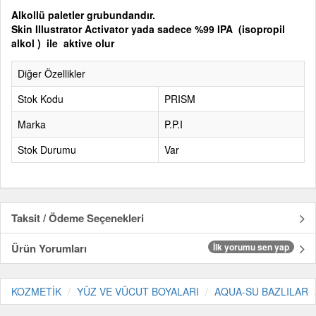
Alkollü paletler grubundandır.
Skin Illustrator Activator yada sadece %99 IPA (isopropil
alkol ) ile aktive olur
Diğer Özellikler
Stok Kodu
PRISM
Marka
P.P.I
Stok Durumu
Var
Taksit / Ödeme Seçenekleri
Ürün Yorumları
İlk yorumu sen yap
KOZMETİK
YÜZ VE VÜCUT BOYALARI
AQUA-SU BAZLILAR