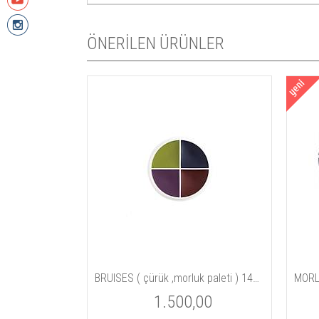
ÖNERİLEN ÜRÜNLER
Tİ
BRUISES ( çürük ,morluk paleti ) 14gm / 5 oz
MORL
00
1.500,00