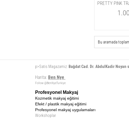
1.0
Bu aramada topla
p>Satis Magazamiz:
Bağdat Cad. Dr. AbdulKadir Noyan
Harita:
Ben Nye
Follow @BenNyeTurkiye
Profesyonel Makyaj
Kozmetik makyaj eğitimi
Efekt / plastik makyaj eğitimi
Profesyonel makyaj uygulamaları
Workshoplar