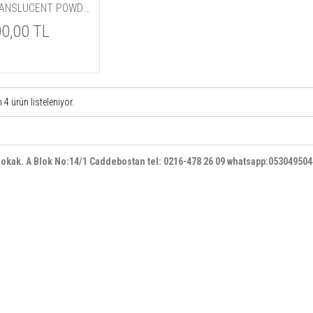
PRETTY PINK TRANSLUCENT POWDER 42gm
00,00 TL
m
4
ürün listeleniyor.
 sokak. A Blok No:14/1 Caddebostan
tel: 0216-478 26 09 whatsapp:05304950