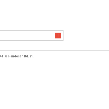
1
444 © Handesan ltd. sti.