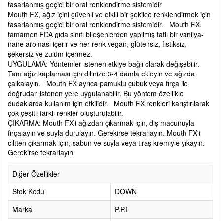
tasarlanmış geçici bir oral renklendirme sistemidir
Mouth FX, ağız içini güvenli ve etkili bir şekilde renklendirmek için
tasarlanmış geçici bir oral renklendirme sistemidir. Mouth FX,
tamamen FDA gıda sınıfı bileşenlerden yapılmış tatlı bir vanilya-
nane aroması içerir ve her renk vegan, glütensiz, fıstıksız,
şekersiz ve zulüm içermez.
UYGULAMA: Yöntemler istenen etkiye bağlı olarak değişebilir.
Tam ağız kaplaması için dilinize 3-4 damla ekleyin ve ağızda
çalkalayın. Mouth FX ayrıca pamuklu çubuk veya fırça ile
doğrudan istenen yere uygulanabilir. Bu yöntem özellikle
dudaklarda kullanım için etkilidir. Mouth FX renkleri karıştırılarak
çok çeşitli farklı renkler oluşturulabilir.
ÇIKARMA: Mouth FX'i ağızdan çıkarmak için, diş macunuyla
fırçalayın ve suyla durulayın. Gerekirse tekrarlayın. Mouth FX'i
ciltten çıkarmak için, sabun ve suyla veya tıraş kremiyle yıkayın.
Gerekirse tekrarlayın.
Diğer Özellikler
Stok Kodu
DOWN
Marka
P.P.I