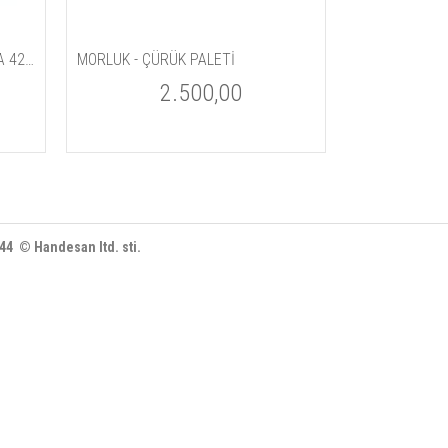
SUPER WHITE POWDER / PUDRA 42gm
MORLUK - ÇÜRÜK PALETİ
2.500,00
444 © Handesan ltd. sti.