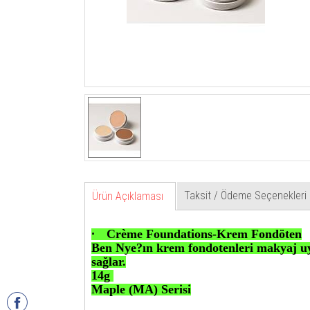
Taksit / Ödeme Seçenekleri
Ürün Açıklaması
·
Crème Foundations-Krem Fondöten
Ben Nye?ın krem fondotenleri makyaj uy
sağlar.
14g
Maple (MA) Serisi