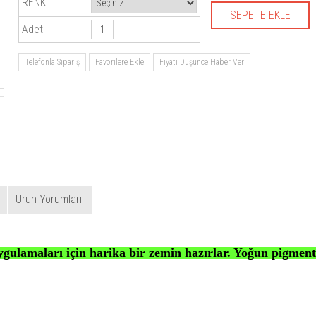
RENK
Adet
Telefonla Sipariş
Favorilere Ekle
Fiyatı Düşünce Haber Ver
Ürün Yorumları
gulamaları için harika bir zemin hazırlar. Yoğun pigment