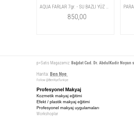
AQUA FARLAR 7gr. - SU BAZLI YÜZ VE VÜCUT BOYALARI
PARA
850,00
p>Satis Magazamiz:
Bağdat Cad. Dr. AbdulKadir Noyan
Harita:
Ben Nye
Follow @BenNyeTurkiye
Profesyonel Makyaj
Kozmetik makyaj eğitimi
Efekt / plastik makyaj eğitimi
Profesyonel makyaj uygulamaları
Workshoplar