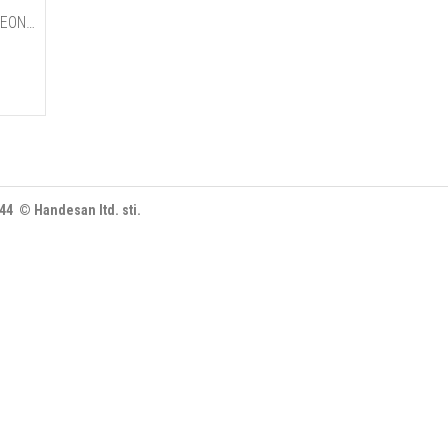
PRO PAINT ELECTRIC YELLOW NEON AQUA
444 © Handesan ltd. sti.