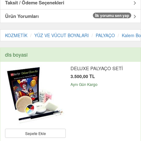
Taksit / Ödeme Seçenekleri
Ürün Yorumları
İlk yorumu sen yap
KOZMETİK
YÜZ VE VÜCUT BOYALARI
PALYAÇO
Kalem Bo
dis boyasi
DELUXE PALYAÇO SETİ
3.500,00 TL
Aynı Gün Kargo
Sepete Ekle