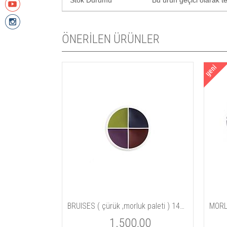
Stok Durumu
Bu ürün geçici olarak 
ÖNERİLEN ÜRÜNLER
Tİ
BRUISES ( çürük ,morluk paleti ) 14gm / 5 oz
MORL
00
1.500,00