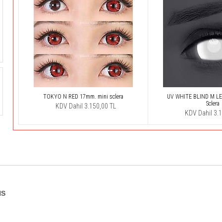
TOKYO N RED 17mm. mini sclera
UV WHITE BLIND M LE
Sclera
KDV Dahil 3.150,00 TL
KDV Dahil 3.
NS