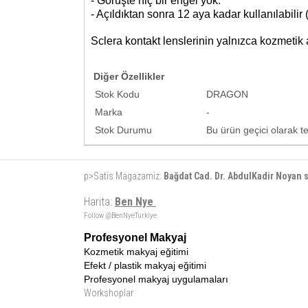
- Görüşte hiç bir engel yok.
- Açıldıktan sonra 12 aya kadar kullanılabilir 
Sclera kontakt lenslerinin yalnızca kozmetik
Diğer Özellikler
Stok Kodu
DRAGON
Marka
-
Stok Durumu
Bu ürün geçici olarak 
p>Satis Magazamiz:
Bağdat Cad. Dr. AbdulKadir Noyan
Harita:
Ben Nye
Follow @BenNyeTurkiye
Profesyonel Makyaj
Kozmetik makyaj eğitimi
Efekt / plastik makyaj eğitimi
Profesyonel makyaj uygulamaları
Workshoplar