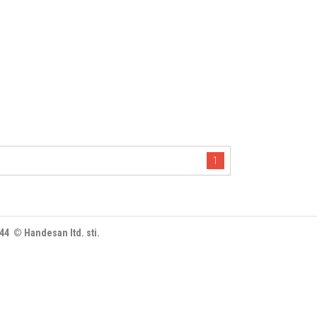
1
444 © Handesan ltd. sti.