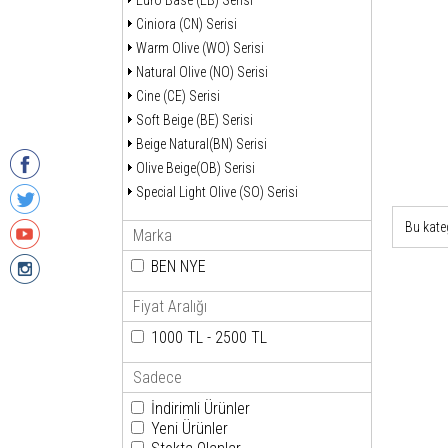
Euro Base (EB) Serisi
Ciniora (CN) Serisi
Warm Olive (WO) Serisi
Natural Olive (NO) Serisi
Cine (CE) Serisi
Soft Beige (BE) Serisi
Beige Natural(BN) Serisi
Olive Beige(OB) Serisi
Special Light Olive (SO) Serisi
Bu kate
Marka
BEN NYE
Fiyat Aralığı
1000 TL - 2500 TL
Sadece
İndirimli Ürünler
Yeni Ürünler