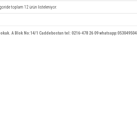
goride toplam
12
ürün listeleniyor.
 sokak. A Blok No:14/1 Caddebostan
tel: 0216-478 26 09 whatsapp:05304950