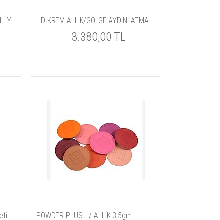
CREME COLORS 7gm - KREM BAZLI YÜZ ve VÜCUT BOYASI
HD KREM ALLIK/GOLGE AYDINLATMA PALETİ
3.380,00 TL
eti
POWDER PLUSH / ALLIK 3,5gm.