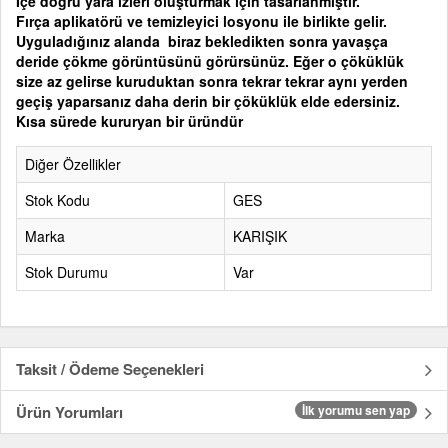
İçe doğru yara izleri oluşturmak için tasarlanmıştır.
Fırça aplikatörü ve temizleyici losyonu ile birlikte gelir.
Uyguladığınız alanda biraz bekledikten sonra yavaşça
deride çökme görüntüsünü görürsünüz. Eğer o çöküklük
size az gelirse kuruduktan sonra tekrar tekrar aynı yerden
geçiş yaparsanız daha derin bir çöküklük elde edersiniz.
Kısa sürede kururyan bir üründür
Diğer Özellikler
Stok Kodu
GES
Marka
KARIŞIK
Stok Durumu
Var
Taksit / Ödeme Seçenekleri
Ürün Yorumları
İlk yorumu sen yap