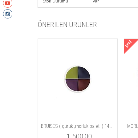
Stok Durumu
Var
ÖNERİLEN ÜRÜNLER
Tİ
BRUISES ( çürük ,morluk paleti ) 14gm / 5 oz
MORL
00
1.500,00