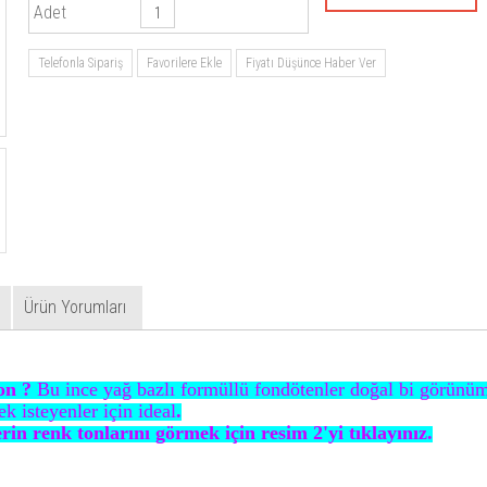
Adet
Telefonla Sipariş
Favorilere Ekle
Fiyatı Düşünce Haber Ver
Ürün Yorumları
ion ?
Bu ince yağ bazlı formüllü fondötenler doğal bi görünüm
k isteyenler için ideal
.
in renk tonlarını görmek için resim 2'yi tıklayınız.