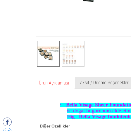
Taksit / Ödeme Seçenekleri
Ürün Açıklaması
·
Bella Visage Sheer Foundat
ve doğal bi görünüm elde etme
16g
Bella Visage fondötenler
Diğer Özellikler