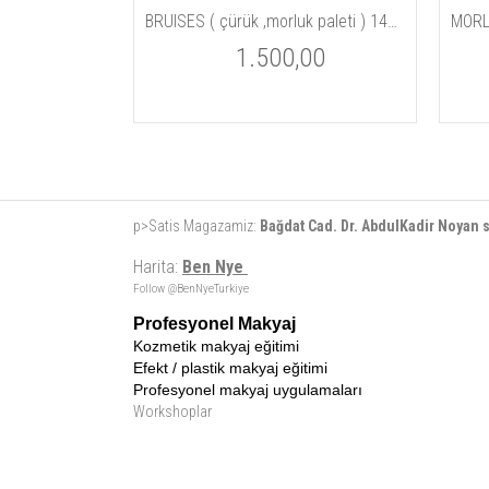
Tİ
BRUISES ( çürük ,morluk paleti ) 14gm / 5 oz
MORL
00
1.500,00
p>Satis Magazamiz:
Bağdat Cad. Dr. AbdulKadir Noyan
Harita:
Ben Nye
Follow @BenNyeTurkiye
Profesyonel Makyaj
Kozmetik makyaj eğitimi
Efekt / plastik makyaj eğitimi
Profesyonel makyaj uygulamaları
Workshoplar